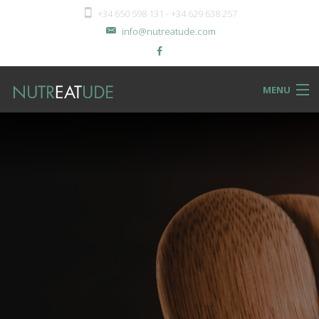
+34 650 598 131 - +34 629 638 257
info@nutreatude.com
MENU
NUTReatBLOG
INSTeatUTE
TReatMENTS
RECIPeatS
Back
SHOPeat
RECIPeatS