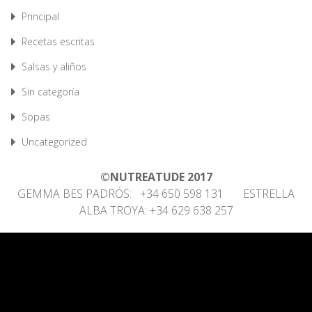
Principal
Recetas escritas
Salsas y aliños
Sin categoría
Sopas
Uncategorized
©NUTREATUDE 2017
GEMMA BES PADRÓS: +34 650 598 131 ESTRELLA
ALBA TROYA: +34 629 638 257