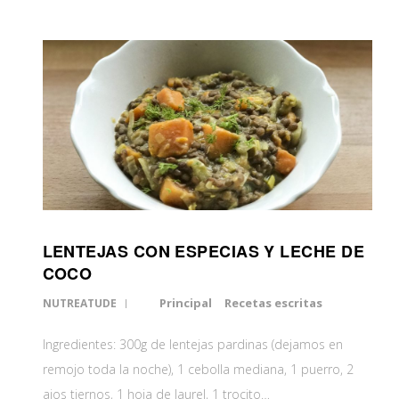
LENTEJAS CON ESPECIAS Y LECHE DE
COCO
Principal
Recetas escritas
NUTREATUDE
Ingredientes: 300g de lentejas pardinas (dejamos en
remojo toda la noche), 1 cebolla mediana, 1 puerro, 2
ajos tiernos, 1 hoja de laurel, 1 trocito…