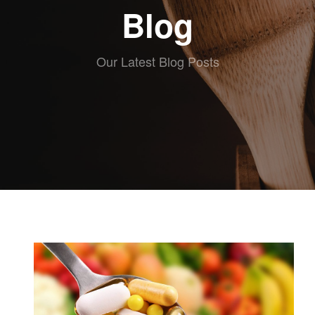
ABOUT eat
Blog
RECETAS
ESCRITAS
VIDEO
Our Latest Blog Posts
RECETAS
KIDS