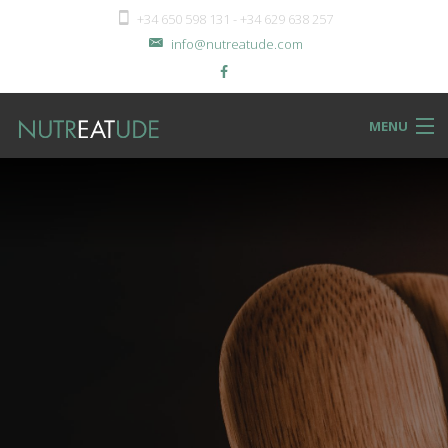
+34 650 598 131 - +34 629 638 257
info@nutreatude.com
MENU
NUTReatBLOG
INSTeatUTE
TReatMENTS
RECIPeatS
Back
SHOPeat
RECIPeatS