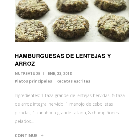
HAMBURGUESAS DE LENTEJAS Y
ARROZ
NUTREATUDE
ENE, 23, 2018
Platos principales
Recetas escritas
Ingredientes: 1 taza grande de lentejas hervidas, ½ taza
de arroz integral hervido, 1 manojo de cebolletas
picadas, 1 zanahoria grande rallada, 8 champiñones
pelados…
CONTINUE