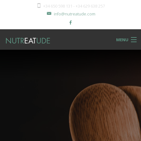
+34 650 598 131 - +34 629 638 257
info@nutreatude.com
MENU
NUTReatBLOG
INSTeatUTE
TReatMENTS
RECIPeatS
Back
SHOPeat
RECIPeatS