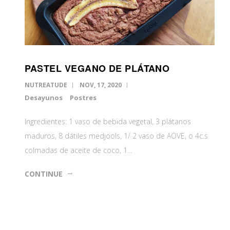
PASTEL VEGANO DE PLÁTANO
NUTREATUDE
NOV, 17, 2020
Desayunos
Postres
Ingredientes: 1 vaso de bebida vegetal, 3 plátanos
maduros, 8 dátiles medjools, 1/ 2 vaso de AOVE, o 4c.s
colmadas de aceite de coco, 1…
CONTINUE