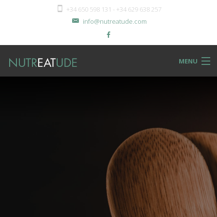
+34 650 598 131 - +34 629 638 257
info@nutreatude.com
MENU
NUTReatBLOG
INSTeatUTE
TReatMENTS
RECIPeatS
Back
SHOPeat
RECIPeatS