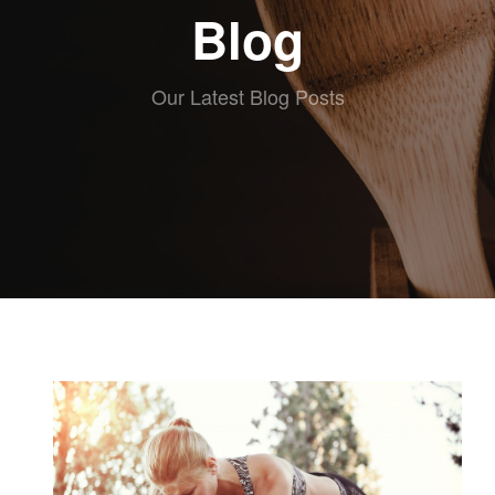
ABOUT eat
Blog
RECETAS
ESCRITAS
VIDEO
Our Latest Blog Posts
RECETAS
KIDS