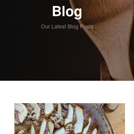
ABOUT eat
Blog
RECETAS
ESCRITAS
VIDEO
Our Latest Blog Posts
RECETAS
KIDS