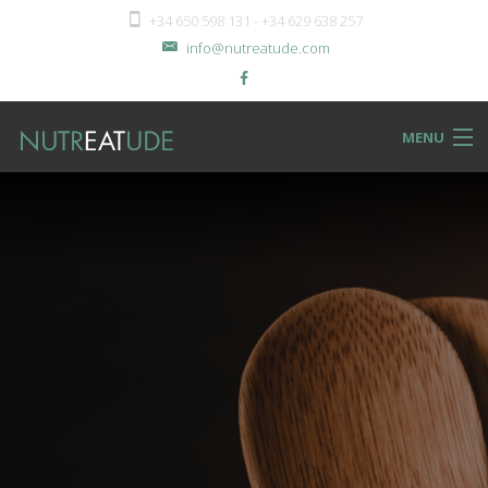
+34 650 598 131 - +34 629 638 257
info@nutreatude.com
MENU
NUTReatBLOG
INSTeatUTE
TReatMENTS
RECIPeatS
Back
SHOPeat
RECIPeatS