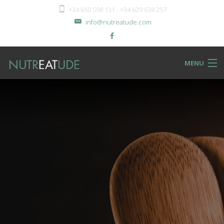
+34 650 598 131 - +34 629 638 257
info@nutreatude.com
MENU
NUTReatBLOG
INSTeatUTE
TReatMENTS
RECIPeatS
Back
SHOPeat
RECIPeatS