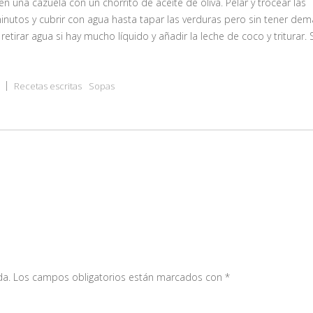
 en una cazuela con un chorrito de aceite de oliva. Pelar y trocear las
 minutos y cubrir con agua hasta tapar las verduras pero sin tener de
 retirar agua si hay mucho líquido y añadir la leche de coco y triturar.
Recetas escritas
Sopas
da.
Los campos obligatorios están marcados con
*