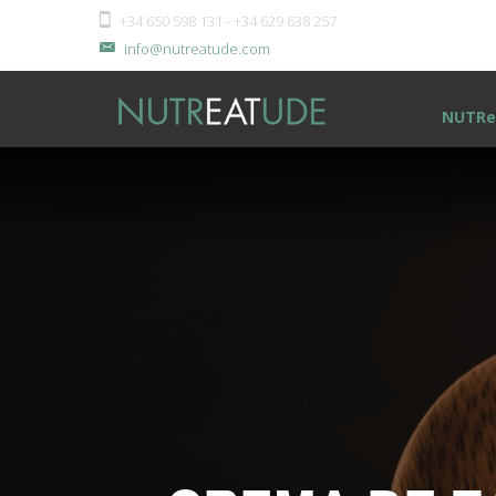
+34 650 598 131 - +34 629 638 257
info@nutreatude.com
NUTRe