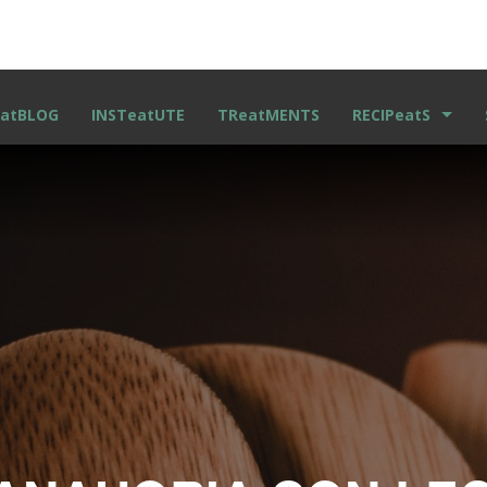
atBLOG
INSTeatUTE
TReatMENTS
RECIPeatS
RECETAS ESCRITA
VIDEO RECETAS
KIDS