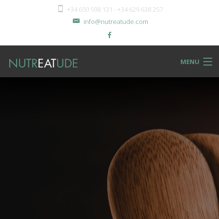
+34 650 598 131 - +34 629 638 257
info@nutreatude.com
MENU
NUTReatBLOG
INSTeatUTE
TReatMENTS
RECIPeatS
Back
SHOPeat
RECIPeatS