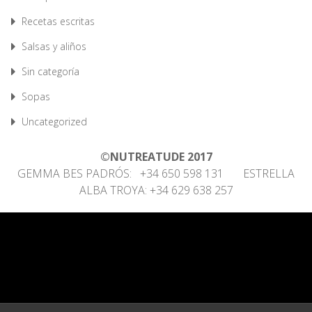
Recetas escritas
Salsas y aliños
Sin categoría
Sopas
Uncategorized
©NUTREATUDE 2017
GEMMA BES PADRÓS: +34 650 598 131 ESTRELLA
ALBA TROYA: +34 629 638 257