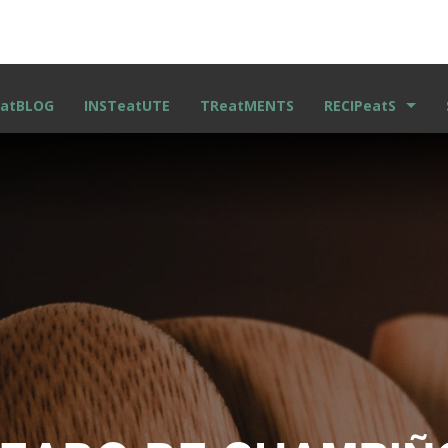
atBLOG
INSTeatUTE
TReatMENTS
RECIPeatS
RECETAS ESCRITA
VIDEO RECETAS
KIDS