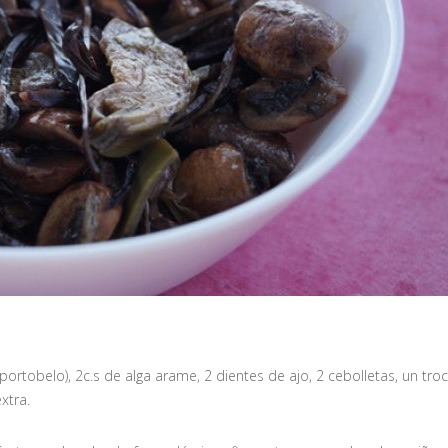
ortobelo), 2c.s de alga arame, 2 dientes de ajo, 2 cebolletas, un troc
xtra.