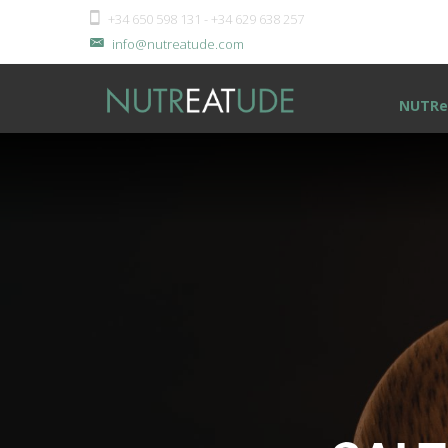
+34 650 598 131 - +34 629 638 257
info@nutreatude.com
NUTRe