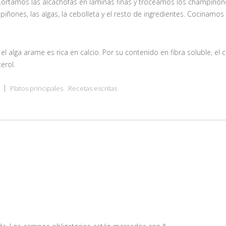
 Cortamos las alcachofas en láminas finas y troceamos los champiñon
piñones, las algas, la cebolleta y el resto de ingredientes. Cocinamos
 el alga arame es rica en calcio. Por su contenido en fibra soluble, e
erol.
Platos principales
Recetas escritas