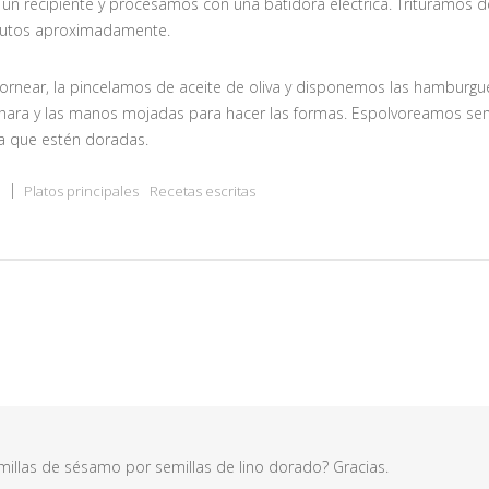
un recipiente y procesamos con una batidora eléctrica. Trituramos 
nutos aproximadamente.
rnear, la pincelamos de aceite de oliva y disponemos las hamburgu
hara y las manos mojadas para hacer las formas. Espolvoreamos sem
a que estén doradas.
Platos principales
Recetas escritas
illas de sésamo por semillas de lino dorado? Gracias.