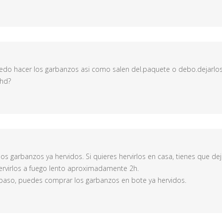
edo hacer los garbanzos asi como salen del.paquete o debo.dejarlos
 hd?
s garbanzos ya hervidos. Si quieres hervirlos en casa, tienes que dej
ervirlos a fuego lento aproximadamente 2h.
e paso, puedes comprar los garbanzos en bote ya hervidos.