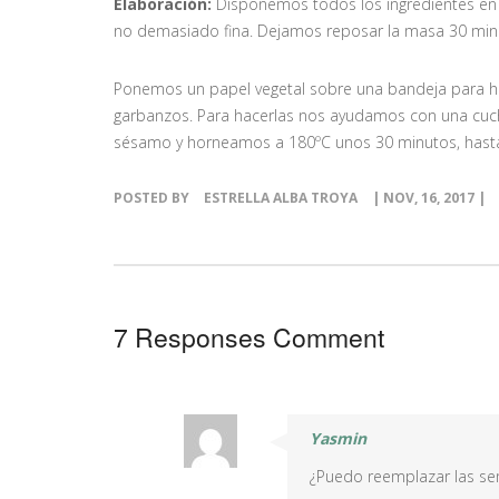
Elaboración:
Disponemos todos los ingredientes en 
no demasiado fina. Dejamos reposar la masa 30 mi
Ponemos un papel vegetal sobre una bandeja para ho
garbanzos. Para hacerlas nos ayudamos con una cuc
sésamo y horneamos a 180ºC unos 30 minutos, hast
POSTED BY
ESTRELLA ALBA TROYA
| NOV, 16, 2017 |
7 Responses Comment
Yasmin
¿Puedo reemplazar las sem