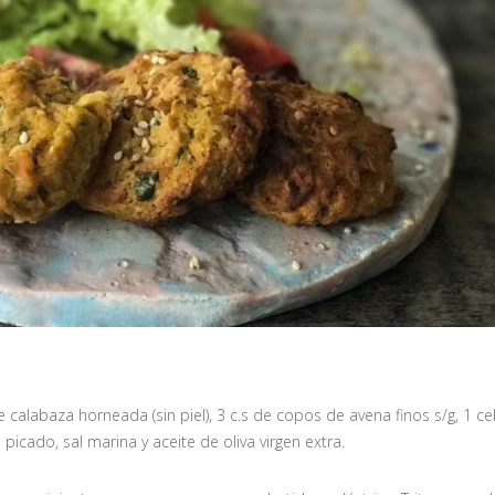
 calabaza horneada (sin piel), 3 c.s de copos de avena finos s/g, 1 ce
picado, sal marina y aceite de oliva virgen extra.