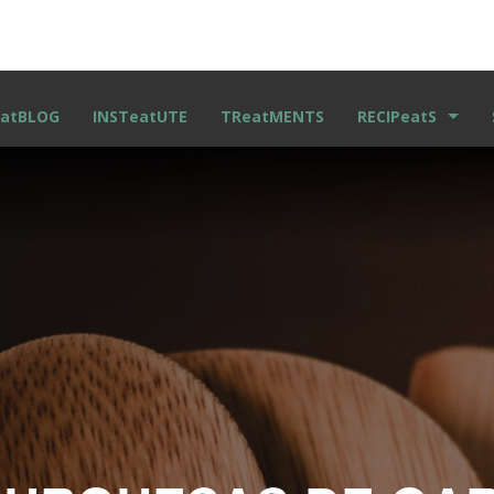
atBLOG
INSTeatUTE
TReatMENTS
RECIPeatS
RECETAS ESCRITA
VIDEO RECETAS
KIDS