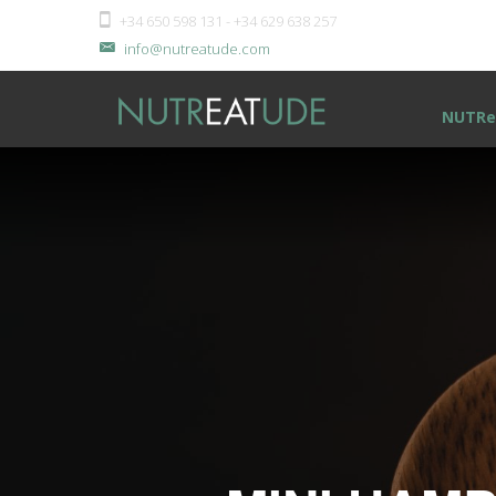
+34 650 598 131 - +34 629 638 257
info@nutreatude.com
NUTRe