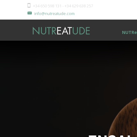
+34 650 598 131 - +34 629 638 257
info@nutreatude.com
NUTRe