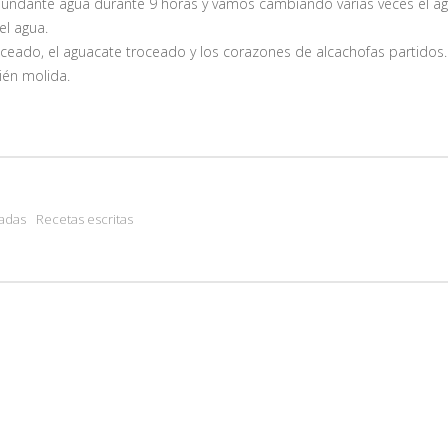
ndante agua durante 9 horas y vamos cambiando varias veces el ag
el agua.
ceado, el aguacate troceado y los corazones de alcachofas partidos.
ién molida.
adas
Recetas escritas