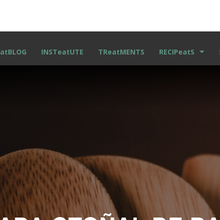
atBLOG
INSTeatUTE
TReatMENTS
RECIPeatS
RECETAS ESCRITA
VIDEO RECETAS
KIDS