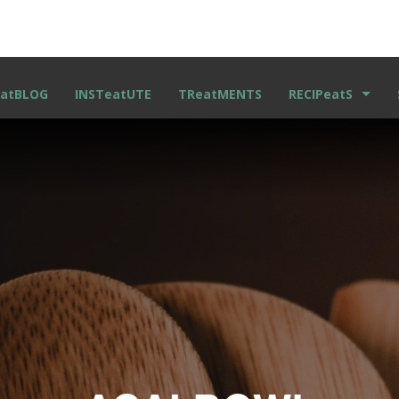
atBLOG
INSTeatUTE
TReatMENTS
RECIPeatS
RECETAS ESCRITA
VIDEO RECETAS
KIDS