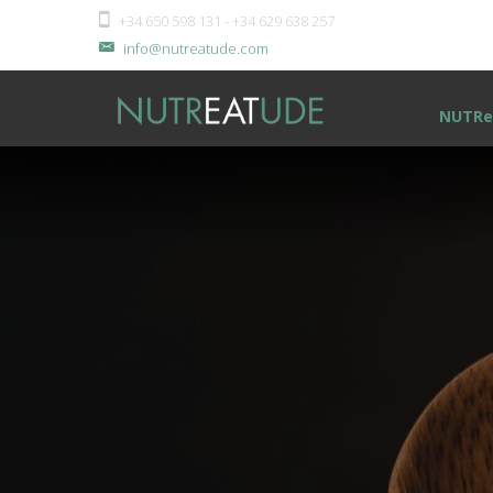
+34 650 598 131 - +34 629 638 257
info@nutreatude.com
NUTRe