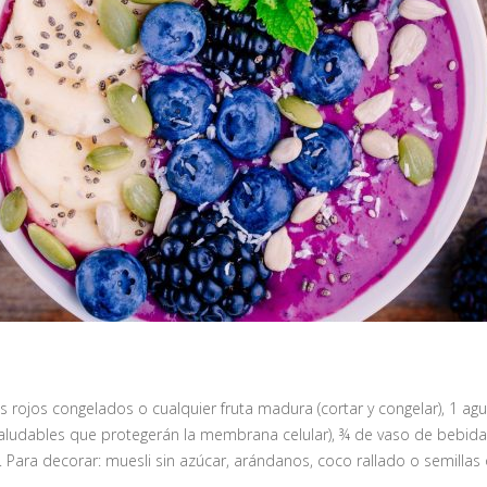
s rojos congelados o cualquier fruta madura (cortar y congelar), 1 ag
saludables que protegerán la membrana celular), ¾ de vaso de bebid
 Para decorar: muesli sin azúcar, arándanos, coco rallado o semillas 