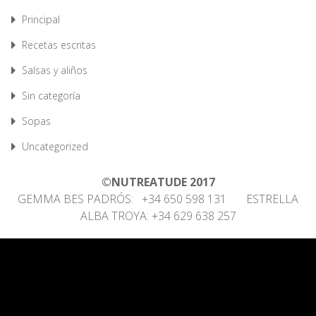
Principal
Recetas escritas
Salsas y aliños
Sin categoría
Sopas
Uncategorized
©NUTREATUDE 2017
GEMMA BES PADRÓS: +34 650 598 131 ESTRELLA
ALBA TROYA: +34 629 638 257