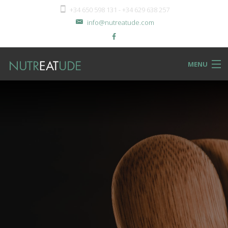
+34 650 598 131 - +34 629 638 257
info@nutreatude.com
MENU
NUTReatBLOG
INSTeatUTE
TReatMENTS
RECIPeatS
Back
SHOPeat
RECIPeatS