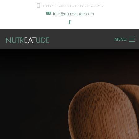
+34 650 598 131 - +34 629 638 257
info@nutreatude.com
MENU
NUTReatBLOG
INSTeatUTE
TReatMENTS
RECIPeatS
Back
SHOPeat
RECIPeatS