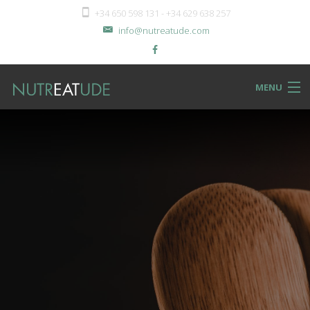
+34 650 598 131 - +34 629 638 257
info@nutreatude.com
MENU
NUTReatBLOG
INSTeatUTE
TReatMENTS
RECIPeatS
Back
SHOPeat
RECIPeatS