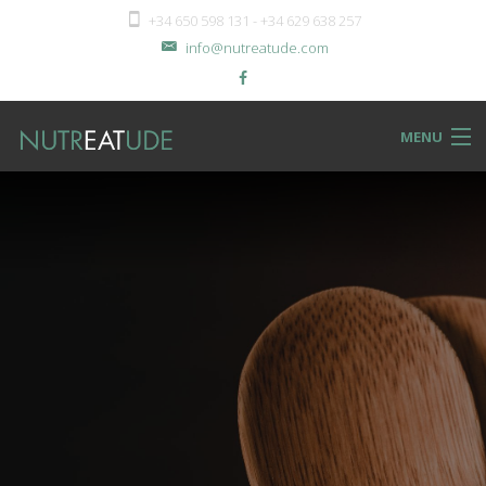
+34 650 598 131 - +34 629 638 257
info@nutreatude.com
MENU
NUTReatBLOG
INSTeatUTE
TReatMENTS
RECIPeatS
Back
SHOPeat
RECIPeatS