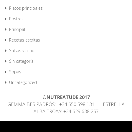
Platos principales
Postres
Principal
Recetas escritas
Salsas y aliños
Sin categoría
Sopas
Uncategorized
©NUTREATUDE 2017
GEMMA BES PADRÓS: +34 650 598 131 ESTRELLA
ALBA TROYA: +34 629 638 257