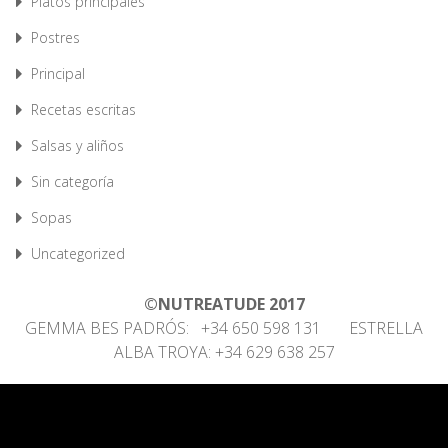
Platos principales
Postres
Principal
Recetas escritas
Salsas y aliños
Sin categoría
Sopas
Uncategorized
©NUTREATUDE 2017
GEMMA BES PADRÓS: +34 650 598 131 ESTRELLA
ALBA TROYA: +34 629 638 257