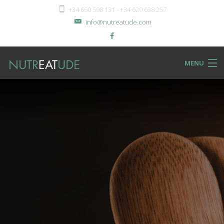
+34 650 598 131 - +34 629 638 257
info@nutreatude.com
MENU
NUTReatBLOG
INSTeatUTE
TReatMENTS
RECIPeatS
Back
SHOPeat
RECIPeatS