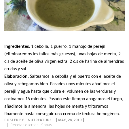
Ingredientes
:
1 cebolla,
1 puerro,
1 manojo de perejil
(eliminaremos los tallos más gruesos),
unas hojas de menta,
2
c.s de aceite de oliva virgen extra,
2 c.s de harina de almendras
crudas y
sal.
Elaboración
: Salteamos la cebolla y el puerro con el aceite de
oliva y rehogamos bien. Pasados unos minutos añadimos el
perejil y agua hasta que cubra el volumen de las verduras y
cocinamos 15 minutos. Pasado este tiempo apagamos el fuego,
añadimos la almendra, las hojas de menta y trituramos
finamente hasta conseguir una crema de textura homogénea.
POSTED BY
NUTREATUDE
| MAY, 28, 2019 |
Recetas escritas
Sopas