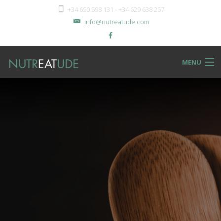
+34 650 598 131 - +34 629 638 257
info@nutreatude.com
MENU
NUTReatBLOG
INSTeatUTE
TReatMENTS
RECIPeatS
Back
SHOPeat
RECIPeatS