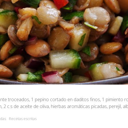
ente troceados, 1 pepino cortado en daditos finos, 1 pimiento r
 2 c.s de aceite de oliva, hierbas aromáticas picadas, perejil, a
adas
Recetas escritas