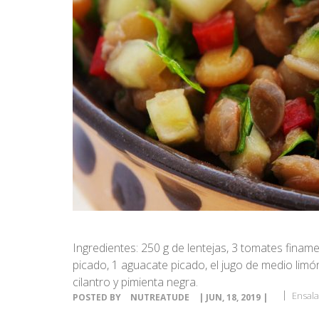
Ingredientes: 250 g de lentejas, 3 tomates finam
picado, 1 aguacate picado, el jugo de medio limón,
cilantro y pimienta negra.
Ensal
POSTED BY
NUTREATUDE
| JUN, 18, 2019 |