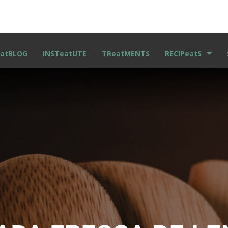
atBLOG
INSTeatUTE
TReatMENTS
RECIPeatS
RECETAS ESCRITA
VIDEO RECETAS
KIDS