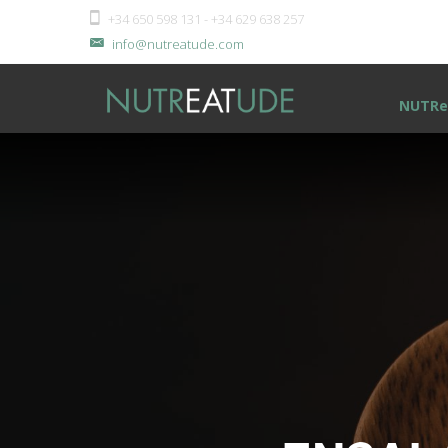
+34 650 598 131 - +34 629 638 257
info@nutreatude.com
NUTRe