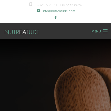
+34 650 598 131 - +34 629 638 257
info@nutreatude.com
MENU
NUTReatBLOG
INSTeatUTE
TReatMENTS
RECIPeatS
Back
SHOPeat
RECIPeatS