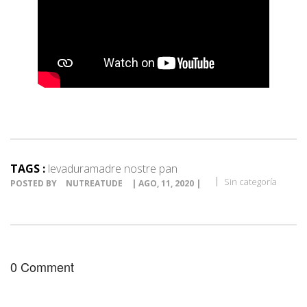
TAGS :
levaduramadre nostre pan
Sin categoría
POSTED BY
NUTREATUDE
| AGO, 11, 2020 |
0 Comment