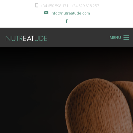
+34 650 598 131 - +34 629 638 257
info@nutreatude.com
MENU
NUTReatBLOG
INSTeatUTE
TReatMENTS
RECIPeatS
Back
SHOPeat
RECIPeatS