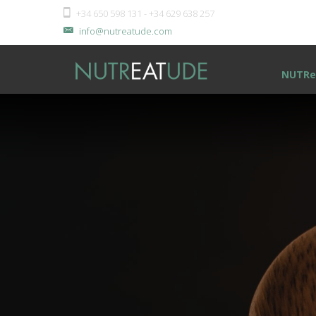
+34 650 598 131 - +34 629 638 257
info@nutreatude.com
NUTRe