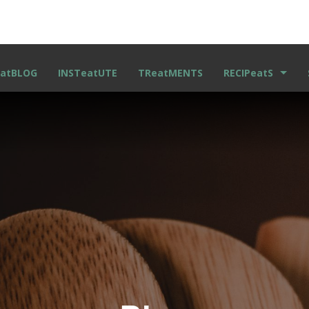
atBLOG
INSTeatUTE
TReatMENTS
RECIPeatS
RECETAS ESCRITA
VIDEO RECETAS
KIDS