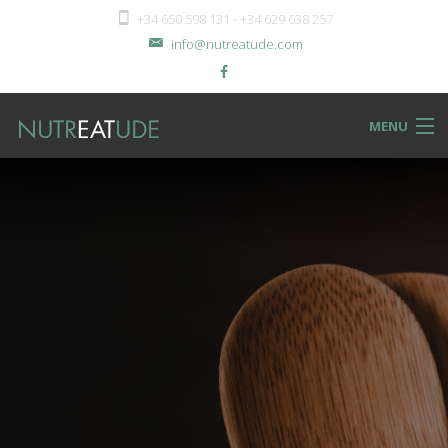
+34 650 598 131 - +34 629 638 257
info@nutreatude.com
MENU
NUTReatBLOG
INSTeatUTE
TReatMENTS
RECIPeatS
Back
SHOPeat
RECIPeatS