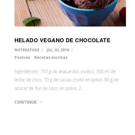
HELADO VEGANO DE CHOCOLATE
NUTREATUDE
JUL, 02, 2018
Postres
Recetas escritas
Ingredientes: 150 g de anacardos crudos, 300 ml de
leche de coco, 70 g de cacao crudo en polvo, 80 g de
azúcar de flor de coco en polvo, 2…
CONTINUE