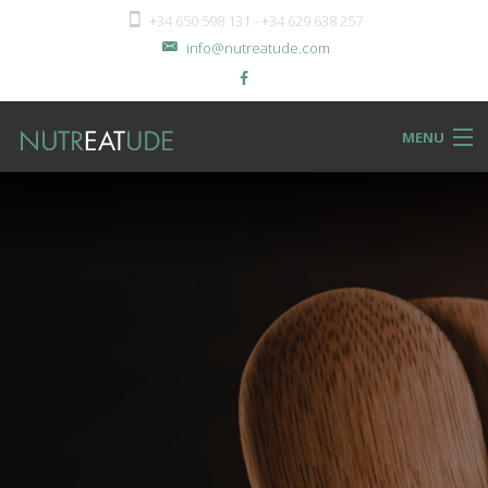
+34 650 598 131 - +34 629 638 257
info@nutreatude.com
MENU
NUTReatBLOG
INSTeatUTE
TReatMENTS
RECIPeatS
Back
SHOPeat
RECIPeatS