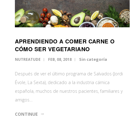
APRENDIENDO A COMER CARNE O
CÓMO SER VEGETARIANO
Sin categoría
NUTREATUDE
FEB, 08, 2018
Después de ver el último programa de Salvados (Jordi
Évole, La Sexta), dedicado a la industria cárnica
española, muchos de nuestros pacientes, familiares y
amigos…
CONTINUE