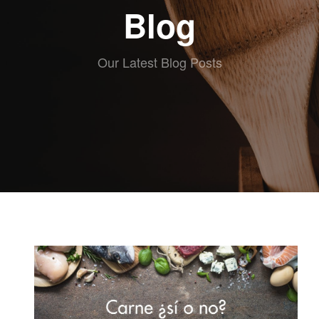
ABOUT eat
Blog
RECETAS
ESCRITAS
VIDEO
Our Latest Blog Posts
RECETAS
KIDS