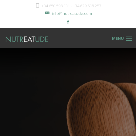
+34 650 598 131 - +34 629 638 257
info@nutreatude.com
MENU
NUTReatBLOG
INSTeatUTE
TReatMENTS
RECIPeatS
Back
SHOPeat
RECIPeatS