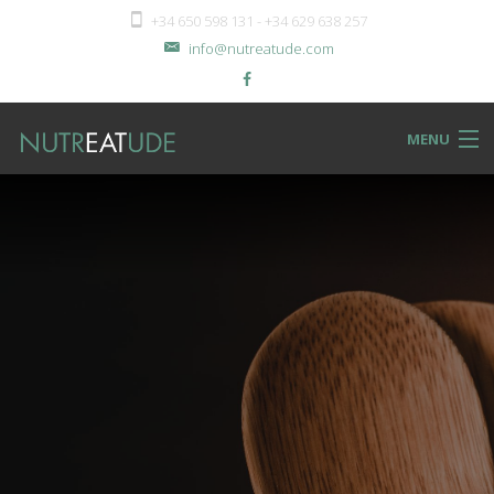
+34 650 598 131 - +34 629 638 257
info@nutreatude.com
MENU
NUTReatBLOG
INSTeatUTE
TReatMENTS
RECIPeatS
Back
SHOPeat
RECIPeatS