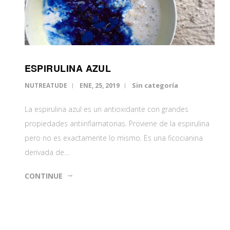
ESPIRULINA AZUL
Sin categoría
NUTREATUDE
ENE, 25, 2019
La espirulina azul es un antioxidante con grandes
propiedades antiinflamatorias. Proviene de la espirulina
pero no es exactamente lo mismo. Es una ficocianina
derivada de…
CONTINUE