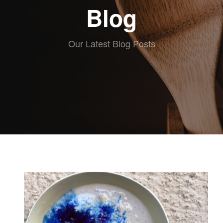
ABOUT eat
Blog
RECETAS
ESCRITAS
VIDEO
Our Latest Blog Posts
RECETAS
KIDS