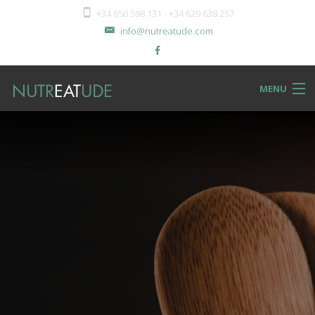
+34 650 598 131 - +34 629 638 257
info@nutreatude.com
MENU
NUTReatBLOG
INSTeatUTE
TReatMENTS
RECIPeatS
Back
SHOPeat
RECIPeatS