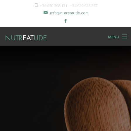
+34 650 598 131 - +34 629 638 257
info@nutreatude.com
MENU
NUTReatBLOG
INSTeatUTE
TReatMENTS
RECIPeatS
Back
SHOPeat
RECIPeatS