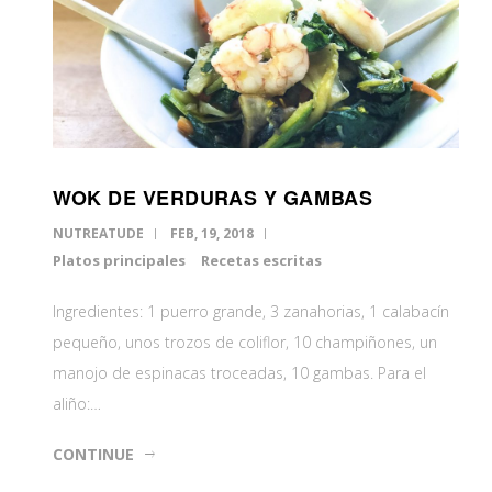
WOK DE VERDURAS Y GAMBAS
NUTREATUDE
FEB, 19, 2018
Platos principales
Recetas escritas
Ingredientes: 1 puerro grande, 3 zanahorias, 1 calabacín
pequeño, unos trozos de coliflor, 10 champiñones, un
manojo de espinacas troceadas, 10 gambas. Para el
aliño:…
CONTINUE