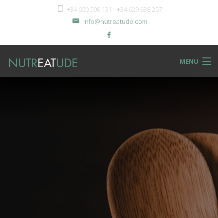
+34 650 598 131 - +34 629 638 257
info@nutreatude.com
MENU
NUTReatBLOG
INSTeatUTE
TReatMENTS
RECIPeatS
Back
SHOPeat
RECIPeatS