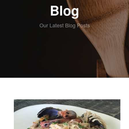
ABOUT eat
Blog
RECETAS
ESCRITAS
VIDEO
Our Latest Blog Posts
RECETAS
KIDS