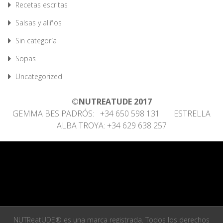
Recetas escritas
Salsas y aliños
Sin categoría
Sopas
Uncategorized
©NUTREATUDE 2017
GEMMA BES PADRÓS: +34 650 598 131 ESTRELLA
ALBA TROYA: +34 629 638 257
NUTReatUDE® es una marca registrada. Todos los derechos