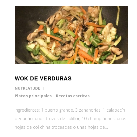
WOK DE VERDURAS
NUTREATUDE
Platos principales
Recetas escritas
Ingredientes: 1 puerro grande, 3 zanahorias, 1 calabacín
pequeño, unos trozos de coliflor, 10 champiñones, unas
hojas de col china troceadas o unas hojas de…