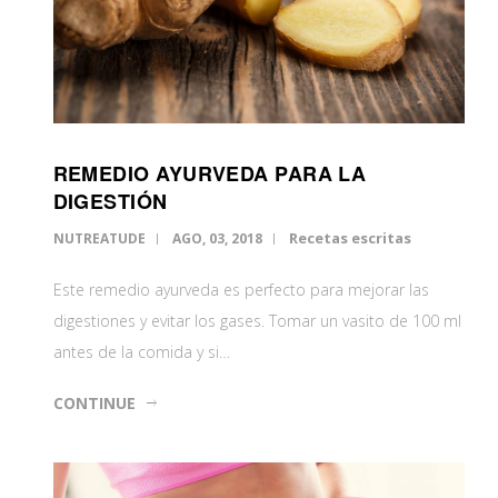
REMEDIO AYURVEDA PARA LA
DIGESTIÓN
Recetas escritas
NUTREATUDE
AGO, 03, 2018
Este remedio ayurveda es perfecto para mejorar las
digestiones y evitar los gases. Tomar un vasito de 100 ml
antes de la comida y si…
CONTINUE