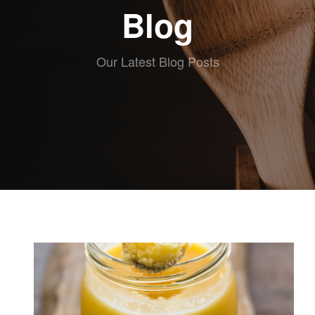
ABOUT eat
Blog
RECETAS
ESCRITAS
VIDEO
Our Latest Blog Posts
RECETAS
KIDS