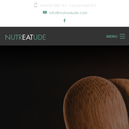
+34 650 598 131 - +34 629 638 257
info@nutreatude.com
MENU
NUTReatBLOG
INSTeatUTE
TReatMENTS
RECIPeatS
Back
SHOPeat
RECIPeatS