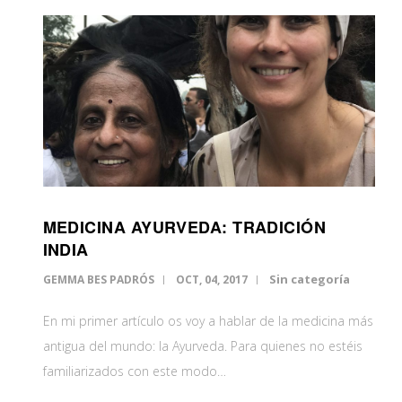
MEDICINA AYURVEDA: TRADICIÓN
INDIA
Sin categoría
GEMMA BES PADRÓS
OCT, 04, 2017
En mi primer artículo os voy a hablar de la medicina más
antigua del mundo: la Ayurveda. Para quienes no estéis
familiarizados con este modo…