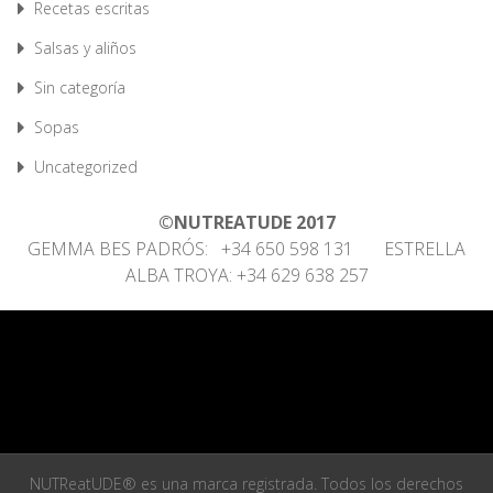
Recetas escritas
Salsas y aliños
Sin categoría
Sopas
Uncategorized
©NUTREATUDE 2017
GEMMA BES PADRÓS: +34 650 598 131 ESTRELLA
ALBA TROYA: +34 629 638 257
NUTReatUDE® es una marca registrada. Todos los derechos